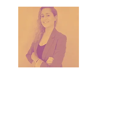
Malena
Wais