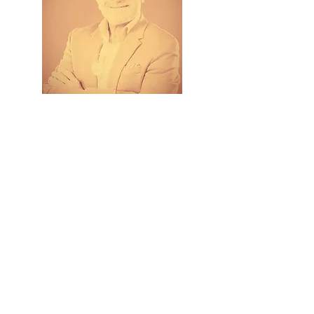
David
Wais